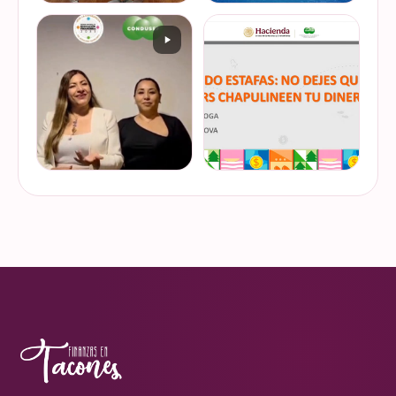
De cuando te toca ser la
¿Quieres conocer cuál es la
entrevistada. Un placer
mejor forma de gestionar
platicar con Esther Luiselli
ese dinero extra de fin de
sobre cómo tomar el control
año? Ya sean bonos, caja de
de tus finanzas en la serie
ahorro o aguinaldo, es un
VER EN
VER EN
de "Mu…
dinero…
INSTAGRAM
INSTAGRAM
¿Ya visitaste las actividades
“Funando estafas: no dejes
de la Semana Nacional de
que los hackers
Educación Financiera? Del
chapulineen tu dinero” 💸
23 al 26 de octubre, el
Así se llamó la charla que
Monumento a la
impartimos a la comunidad
VER EN
VER EN
Revolución se convi…
de la Universidad d…
INSTAGRAM
INSTAGRAM