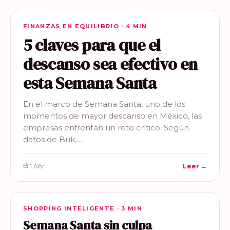
FINANZAS EN EQUILIBRIO
FINANZAS EN EQUILIBRIO · 4 MIN
5 claves para que el
descanso sea efectivo en
esta Semana Santa
En el marco de Semana Santa, uno de los
momentos de mayor descanso en México, las
empresas enfrentan un reto crítico. Según
datos de Buk,…
1 Abr
Leer →
SHOPPING INTELIGENTE
SHOPPING INTELIGENTE · 3 MIN
Semana Santa sin culpa