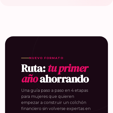
NUEVO FORMATO
Ruta:
tu primer
año
ahorrando
Una guía paso a paso en 4 etapas
para mujeres que quieren
empezar a construir un colchón
financiero sin volverse expertas en