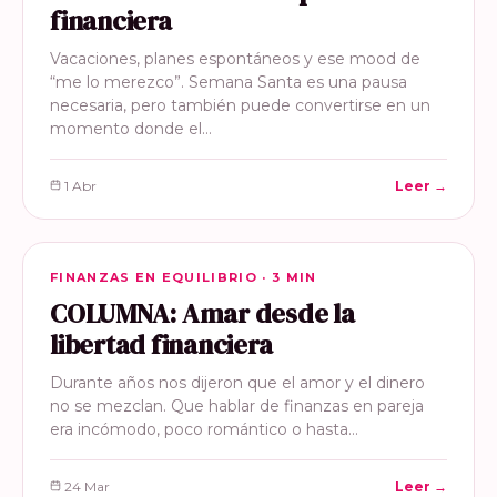
financiera
Vacaciones, planes espontáneos y ese mood de
“me lo merezco”. Semana Santa es una pausa
necesaria, pero también puede convertirse en un
momento donde el…
1 Abr
Leer →
FINANZAS EN EQUILIBRIO
FINANZAS EN EQUILIBRIO · 3 MIN
COLUMNA: Amar desde la
libertad financiera
Durante años nos dijeron que el amor y el dinero
no se mezclan. Que hablar de finanzas en pareja
era incómodo, poco romántico o hasta…
24 Mar
Leer →