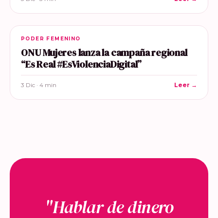
PODER FEMENINO
ONU Mujeres lanza la campaña regional
“Es Real #EsViolenciaDigital”
3 Dic · 4 min
Leer →
"Hablar de dinero