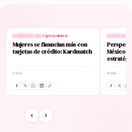
FINANZAS EN EQUILIBRIO
RELACIONADA
ESPACIO E
RELACIONA
Mujeres se financian más con
Perspecti
tarjetas de crédito: Kardmatch
México im
estratégi
9 Mar
6 Mar