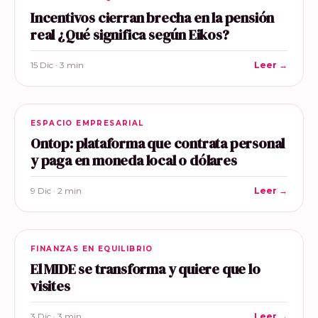
Incentivos cierran brecha en la pensión
real ¿Qué significa según Eikos?
15 Dic · 3 min
Leer →
ESPACIO EMPRESARIAL
Ontop: plataforma que contrata personal
y paga en moneda local o dólares
9 Dic · 2 min
Leer →
FINANZAS EN EQUILIBRIO
El MIDE se transforma y quiere que lo
visites
3 Dic · 3 min
Leer →