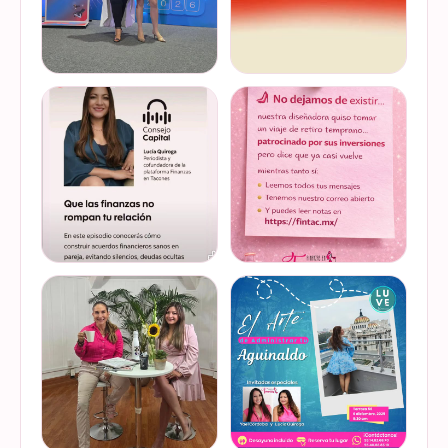
Felices de haber sido
Del 17 al 22 de marzo se
invitadas, por cuarto año
lleva a cabo la Global
consecutivo, a participar en
Money Week 2026 (Semana
la Global Money Week, una
Mundial del Dinero).
iniciativa que impulsa la
Finanzas en Tacones
VER EN
VER EN
educación f…
somos parte de esta
INSTAGRAM
INSTAGRAM
Jornada…
@lucyquiroga tuvo la
Prometemos que no
oportunidad de conversar
desaparecimos… solo
con la gran Ilana Sod, en el
estamos reorganizando
#podcast Consejo Capital
todo (y esperando a que el
de @scotiabankmx Gracias
diseñador vuelva del retiro
VER EN
VER EN
por la invitac…
😅). No estamos publicand…
INSTAGRAM
INSTAGRAM