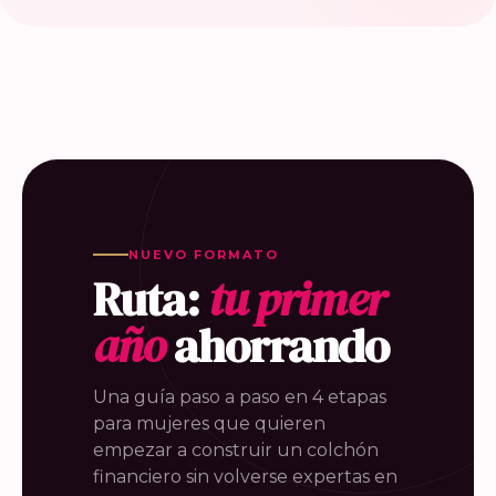
NUEVO FORMATO
Ruta:
tu primer
año
ahorrando
Una guía paso a paso en 4 etapas
para mujeres que quieren
empezar a construir un colchón
financiero sin volverse expertas en