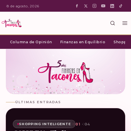
·
8 de agosto, 2026
Columna de Opinión
Finanzas en Equilibrio
Shopping
ÚLTIMAS ENTRADAS
02
03
04
01
· 04
· 04
· 04
· 04
SHOPPING INTELIGENTE
ESPACIO EMPRESARIAL
ESPACIO EMPRESARIAL
ESPACIO EMPRESARIAL