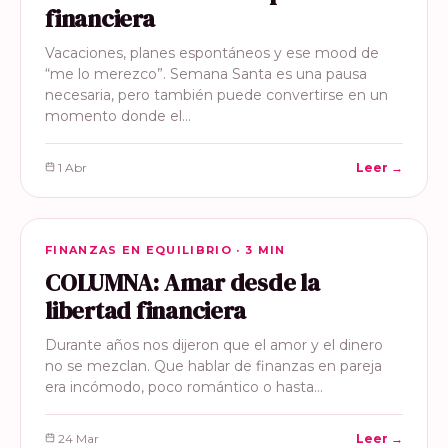
financiera
Vacaciones, planes espontáneos y ese mood de
“me lo merezco”. Semana Santa es una pausa
necesaria, pero también puede convertirse en un
momento donde el…
1 Abr
Leer →
FINANZAS EN EQUILIBRIO
FINANZAS EN EQUILIBRIO · 3 MIN
COLUMNA: Amar desde la
libertad financiera
Durante años nos dijeron que el amor y el dinero
no se mezclan. Que hablar de finanzas en pareja
era incómodo, poco romántico o hasta…
24 Mar
Leer →