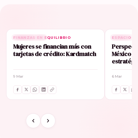
FINANZAS EN EQUILIBRIO
RELACIONADA
ESPACIO E
RELACIONA
Mujeres se financian más con
Perspecti
tarjetas de crédito: Kardmatch
México im
estratégi
9 Mar
6 Mar