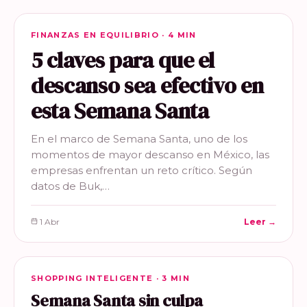
FINANZAS EN EQUILIBRIO
FINANZAS EN EQUILIBRIO · 4 MIN
5 claves para que el
descanso sea efectivo en
esta Semana Santa
En el marco de Semana Santa, uno de los
momentos de mayor descanso en México, las
empresas enfrentan un reto crítico. Según
datos de Buk,…
1 Abr
Leer →
SHOPPING INTELIGENTE
SHOPPING INTELIGENTE · 3 MIN
Semana Santa sin culpa