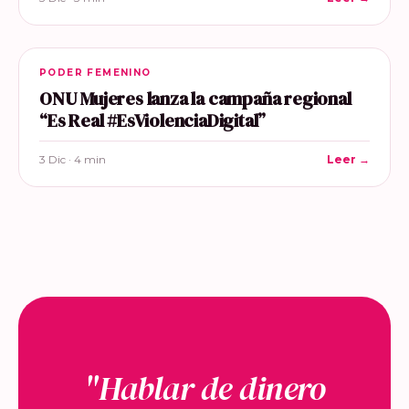
PODER FEMENINO
ONU Mujeres lanza la campaña regional
“Es Real #EsViolenciaDigital”
3 Dic · 4 min
Leer →
"Hablar de dinero