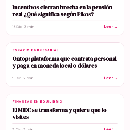
Incentivos cierran brecha en la pensión
real ¿Qué significa según Eikos?
15 Dic · 3 min
Leer →
ESPACIO EMPRESARIAL
Ontop: plataforma que contrata personal
y paga en moneda local o dólares
9 Dic · 2 min
Leer →
FINANZAS EN EQUILIBRIO
El MIDE se transforma y quiere que lo
visites
3 Dic · 3 min
Leer →