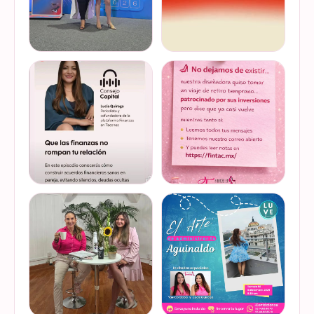
Felices de haber sido
Del 17 al 22 de marzo se
invitadas, por cuarto año
lleva a cabo la Global
consecutivo, a participar en
Money Week 2026 (Semana
la Global Money Week, una
Mundial del Dinero).
iniciativa que impulsa la
Finanzas en Tacones
VER EN
VER EN
educación f…
somos parte de esta
INSTAGRAM
INSTAGRAM
Jornada…
@lucyquiroga tuvo la
Prometemos que no
oportunidad de conversar
desaparecimos… solo
con la gran Ilana Sod, en el
estamos reorganizando
#podcast Consejo Capital
todo (y esperando a que el
de @scotiabankmx Gracias
diseñador vuelva del retiro
VER EN
VER EN
por la invitac…
😅). No estamos publicand…
INSTAGRAM
INSTAGRAM