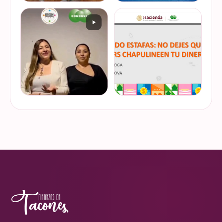
De cuando te toca ser la
¿Quieres conocer cuál es la
entrevistada. Un placer
mejor forma de gestionar
platicar con Esther Luiselli
ese dinero extra de fin de
sobre cómo tomar el control
año? Ya sean bonos, caja de
de tus finanzas en la serie
ahorro o aguinaldo, es un
VER EN
VER EN
de "Mu…
dinero…
INSTAGRAM
INSTAGRAM
¿Ya visitaste las actividades
“Funando estafas: no dejes
de la Semana Nacional de
que los hackers
Educación Financiera? Del
chapulineen tu dinero” 💸
23 al 26 de octubre, el
Así se llamó la charla que
Monumento a la
impartimos a la comunidad
VER EN
VER EN
Revolución se convi…
de la Universidad d…
INSTAGRAM
INSTAGRAM