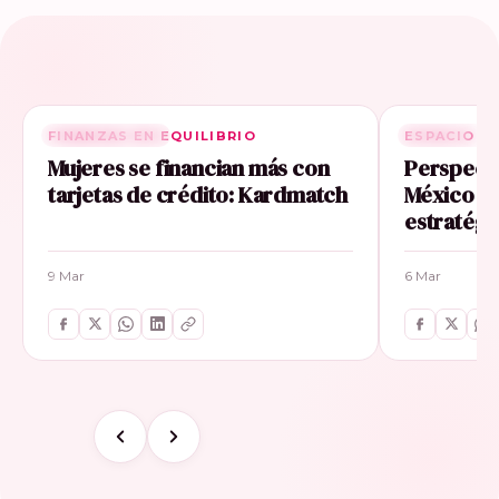
FINANZAS EN EQUILIBRIO
RELACIONADA
ESPACIO E
RELACIONA
Mujeres se financian más con
Perspecti
tarjetas de crédito: Kardmatch
México im
estratégi
9 Mar
6 Mar