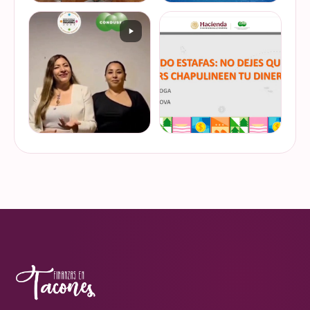
De cuando te toca ser la
¿Quieres conocer cuál es la
entrevistada. Un placer
mejor forma de gestionar
platicar con Esther Luiselli
ese dinero extra de fin de
sobre cómo tomar el control
año? Ya sean bonos, caja de
de tus finanzas en la serie
ahorro o aguinaldo, es un
VER EN
VER EN
de "Mu…
dinero…
INSTAGRAM
INSTAGRAM
¿Ya visitaste las actividades
“Funando estafas: no dejes
de la Semana Nacional de
que los hackers
Educación Financiera? Del
chapulineen tu dinero” 💸
23 al 26 de octubre, el
Así se llamó la charla que
Monumento a la
impartimos a la comunidad
VER EN
VER EN
Revolución se convi…
de la Universidad d…
INSTAGRAM
INSTAGRAM