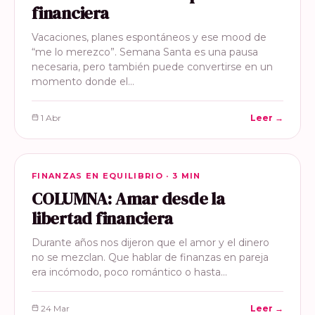
financiera
Vacaciones, planes espontáneos y ese mood de
“me lo merezco”. Semana Santa es una pausa
necesaria, pero también puede convertirse en un
momento donde el…
1 Abr
Leer →
FINANZAS EN EQUILIBRIO
FINANZAS EN EQUILIBRIO · 3 MIN
COLUMNA: Amar desde la
libertad financiera
Durante años nos dijeron que el amor y el dinero
no se mezclan. Que hablar de finanzas en pareja
era incómodo, poco romántico o hasta…
24 Mar
Leer →