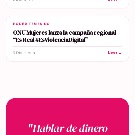
PODER FEMENINO
ONU Mujeres lanza la campaña regional
“Es Real #EsViolenciaDigital”
3 Dic · 4 min
Leer →
"Hablar de dinero