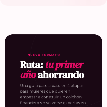
NUEVO FORMATO
Ruta:
tu primer
año
ahorrando
Una guía paso a paso en 4 etapas
para mujeres que quieren
empezar a construir un colchón
financiero sin volverse expertas en