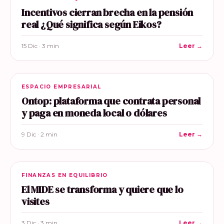
Incentivos cierran brecha en la pensión
real ¿Qué significa según Eikos?
15 Dic · 3 min
Leer →
ESPACIO EMPRESARIAL
Ontop: plataforma que contrata personal
y paga en moneda local o dólares
9 Dic · 2 min
Leer →
FINANZAS EN EQUILIBRIO
El MIDE se transforma y quiere que lo
visites
3 Dic · 3 min
Leer →