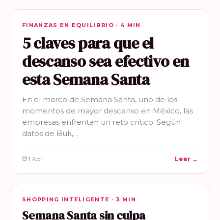
FINANZAS EN EQUILIBRIO
FINANZAS EN EQUILIBRIO · 4 MIN
5 claves para que el
descanso sea efectivo en
esta Semana Santa
En el marco de Semana Santa, uno de los
momentos de mayor descanso en México, las
empresas enfrentan un reto crítico. Según
datos de Buk,…
1 Abr
Leer →
SHOPPING INTELIGENTE
SHOPPING INTELIGENTE · 3 MIN
Semana Santa sin culpa