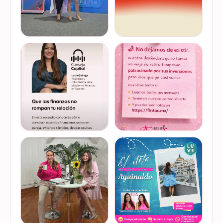
Felices de haber sido
Del 17 al 22 de marzo se
invitadas, por cuarto año
lleva a cabo la Global
consecutivo, a participar en
Money Week 2026 (Semana
la Global Money Week, una
Mundial del Dinero).
iniciativa que impulsa la
Finanzas en Tacones
VER EN
VER EN
educación f…
somos parte de esta
INSTAGRAM
INSTAGRAM
Jornada…
@lucyquiroga tuvo la
Prometemos que no
oportunidad de conversar
desaparecimos… solo
con la gran Ilana Sod, en el
estamos reorganizando
#podcast Consejo Capital
todo (y esperando a que el
de @scotiabankmx Gracias
diseñador vuelva del retiro
VER EN
VER EN
por la invitac…
😅). No estamos publicand…
INSTAGRAM
INSTAGRAM